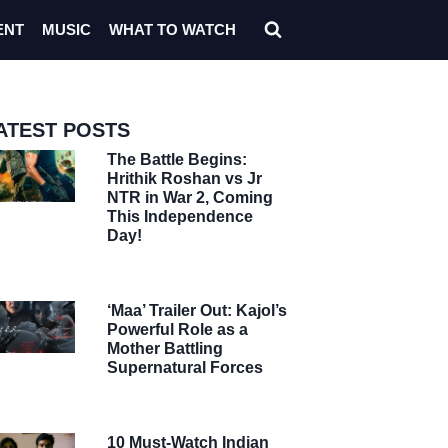
ENT
MUSIC
WHAT TO WATCH
ATEST POSTS
The Battle Begins:
Hrithik Roshan vs Jr
NTR in War 2, Coming
This Independence
Day!
‘Maa’ Trailer Out: Kajol’s
Powerful Role as a
Mother Battling
Supernatural Forces
10 Must-Watch Indian