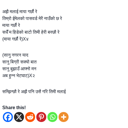
अझै मलाई माया गर्छौ रे
तिम्रो ईमेलको पासवर्ड मेरै नाउँको छ रे
माया गर्छौ रे
सधैँ म हिडेको बाटो तिमी हेरी बस्छौ रे
(माया गर्छौ रे)X४
(सानु नगरन याद
सानु बिग्री सक्यो बात
सानु बुझाउँ आफ्नो मन
अब हुन्न भेटघाट)X२
सम्झिन्छौ रे अझै पनि उसै गरि तिमी मलाई
Share this!