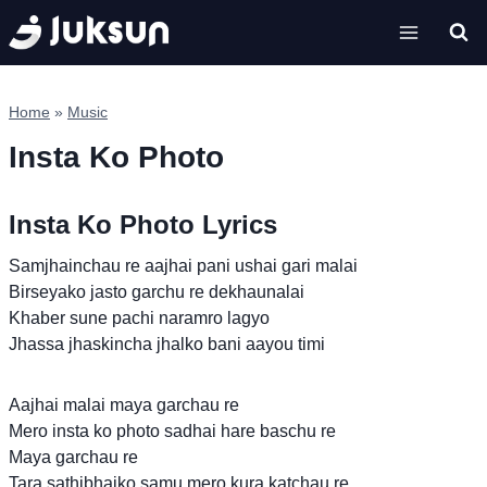
Skip
to
content
Home
»
Music
Insta Ko Photo
Insta Ko Photo Lyrics
Samjhainchau re aajhai pani ushai gari malai
Birseyako jasto garchu re dekhaunalai
Khaber sune pachi naramro lagyo
Jhassa jhaskincha jhalko bani aayou timi
Aajhai malai maya garchau re
Mero insta ko photo sadhai hare baschu re
Maya garchau re
Tara sathibhaiko samu mero kura katchau re